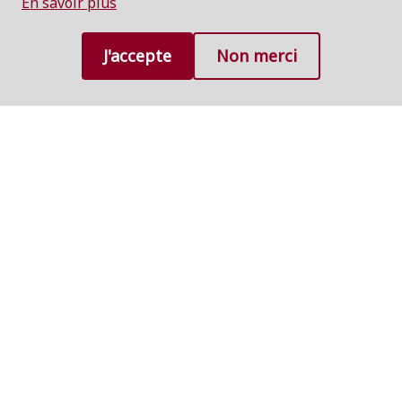
En savoir plus
J'accepte
Non merci
Le site est géré par le Comité international de la Croix-
Rouge (CICR)
Avec le soutien des Sociétés nationales de la Croix-Rouge et
du Croissant-Rouge.
Protection des données
Droits d'auteur
Foire aux
questions