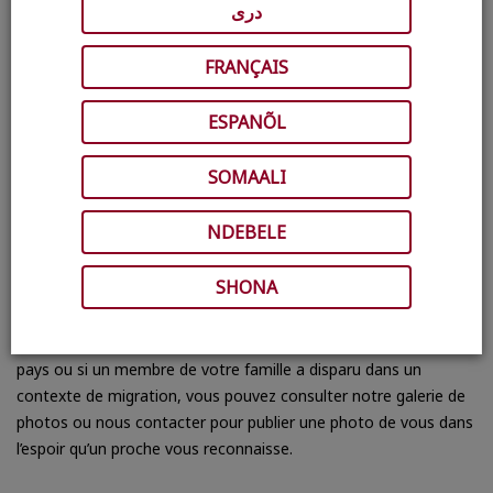
دری
FRANÇAIS
ESPANÕL
SOMAALI
Trace the Face est une galerie virtuelle de
NDEBELE
photos de personnes à la recherche de
membres de leur famille.
SHONA
Si vous avez perdu le contact avec un proche en changeant de
pays ou si un membre de votre famille a disparu dans un
contexte de migration, vous pouvez consulter notre galerie de
photos ou nous contacter pour publier une photo de vous dans
l’espoir qu’un proche vous reconnaisse.