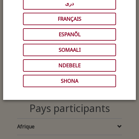
دری
Pour visualiser les photos, veuillez
prendre contact avec le CICR, ou
FRANÇAIS
avec le bureau Croix-
Rouge/Croissant-Rouge du pays
ESPANÕL
dans lequel vous vous trouvez. Les
coordonnées des bureaux des
SOMAALI
Sociétés nationales seront ajoutées
progressivement ci-dessous.
NDEBELE
SHONA
Pays participants
Afrique